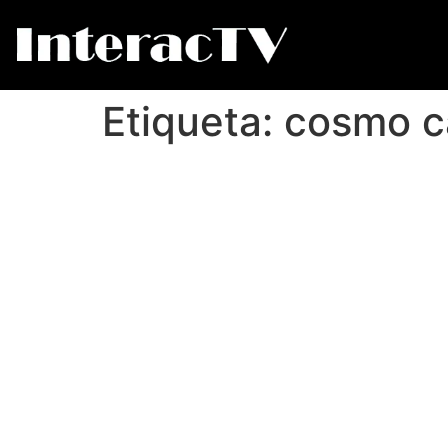
Etiqueta:
cosmo ca