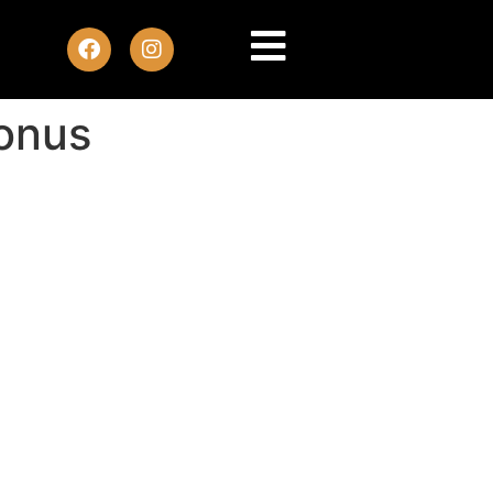
bonus