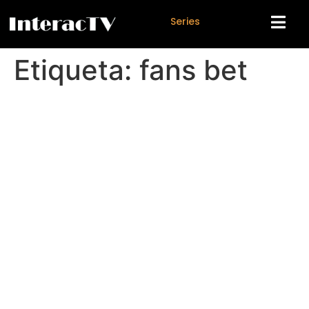
S
e
r
i
e
s
Etiqueta:
fans bet