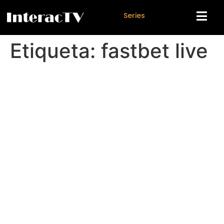
S
e
r
i
e
s
Etiqueta:
fastbet live