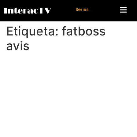
S
e
r
i
e
s
Etiqueta:
fatboss
avis