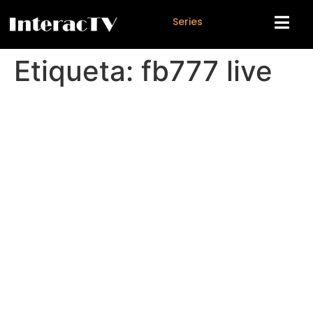
S
e
r
i
e
s
Etiqueta:
fb777 live