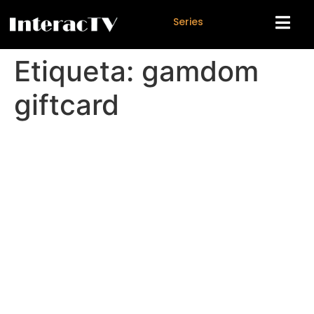
S
e
r
i
e
s
Etiqueta:
gamdom
giftcard