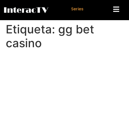
S
e
r
i
e
s
Etiqueta:
gg bet
casino