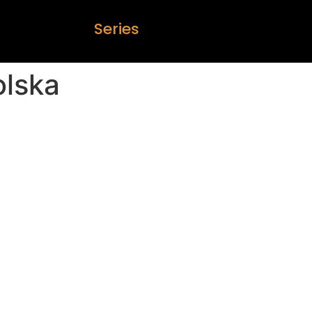
S
e
r
i
e
s
olska