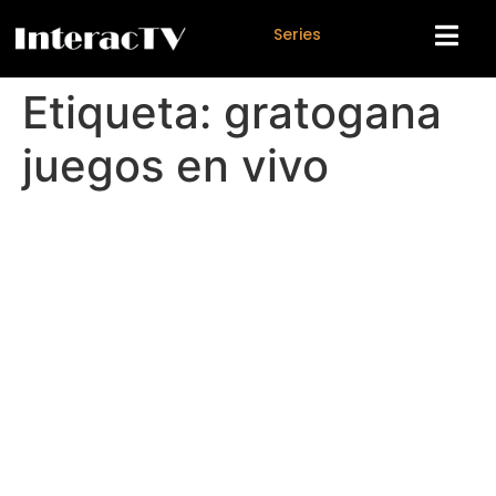
S
e
r
i
e
s
Etiqueta:
gratogana
juegos en vivo