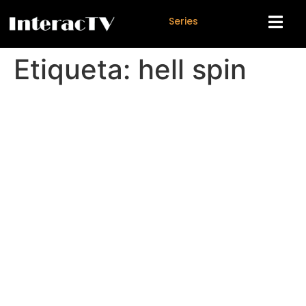
S
e
r
i
e
s
Etiqueta:
hell spin