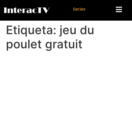
S
e
r
i
e
s
Etiqueta:
jeu du
poulet gratuit