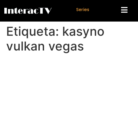
S
e
r
i
e
s
Etiqueta:
kasyno
vulkan vegas