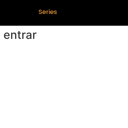
S
e
r
i
e
s
n entrar