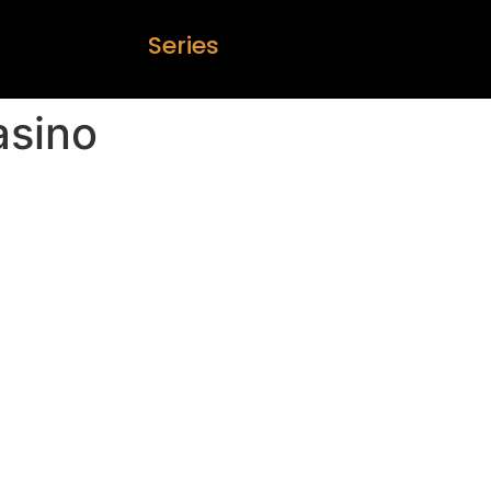
S
e
r
i
e
s
asino