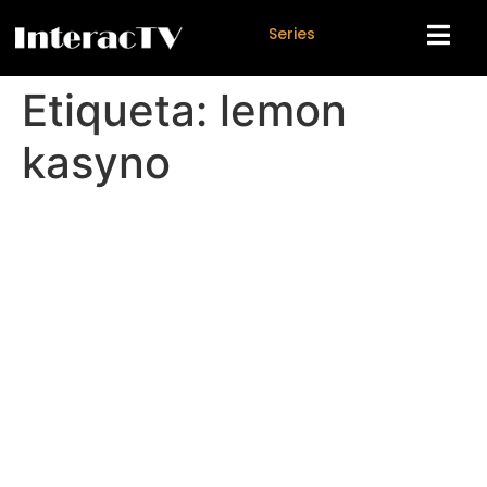
S
e
r
i
e
s
Etiqueta:
lemon
kasyno