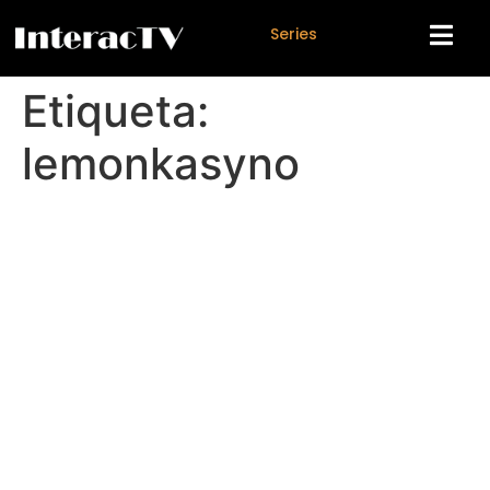
S
e
r
i
e
s
Etiqueta:
lemonkasyno