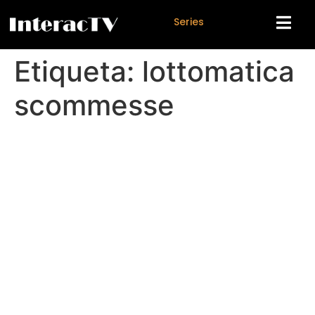
S
e
r
i
e
s
Etiqueta:
lottomatica
scommesse