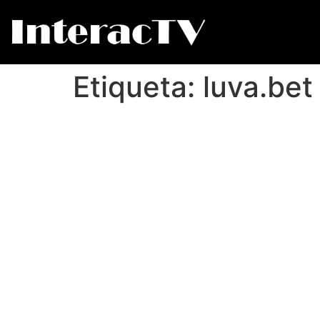
Etiqueta:
luva.bet