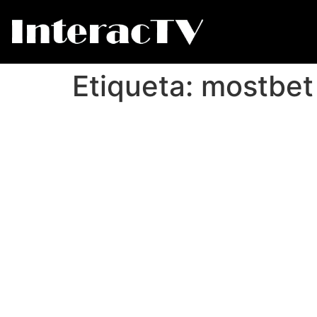
Etiqueta:
mostbet 