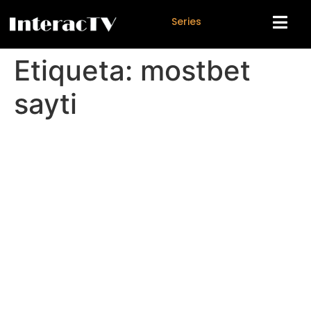
S
e
r
i
e
s
Etiqueta:
mostbet
sayti