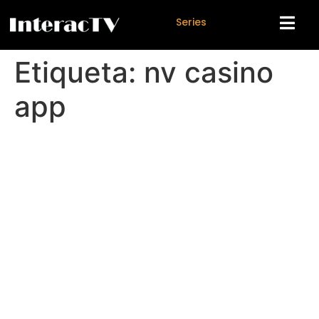
S
e
r
i
e
s
Etiqueta:
nv casino
app