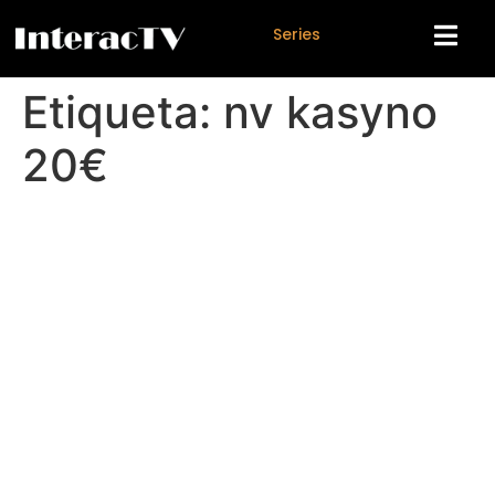
S
e
r
i
e
s
Etiqueta:
nv kasyno
20€