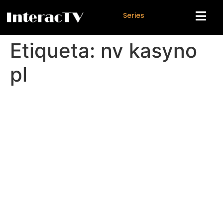
S
e
r
i
e
s
Etiqueta:
nv kasyno
pl