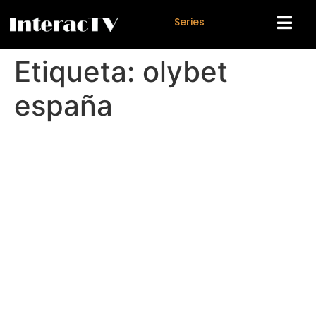
S
e
r
i
e
s
Etiqueta:
olybet
españa