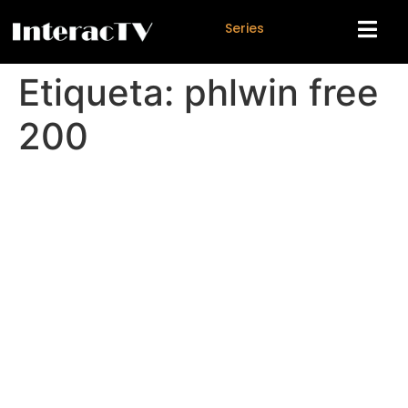
S
e
r
i
e
s
Etiqueta:
phlwin free
200