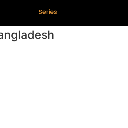
S
e
r
i
e
s
bangladesh