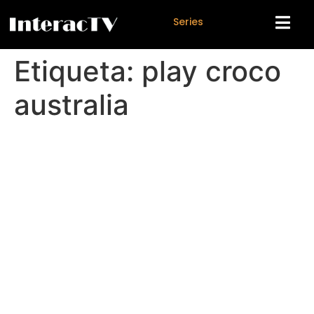
S
e
r
i
e
s
Etiqueta:
play croco
australia