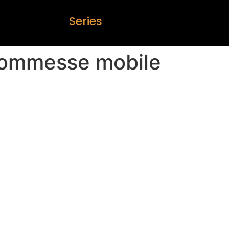
S
e
r
i
e
s
ommesse mobile