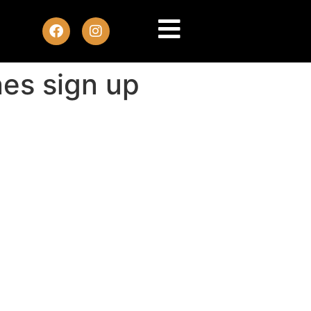
nes sign up