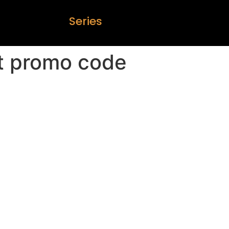
S
e
r
i
e
s
et promo code