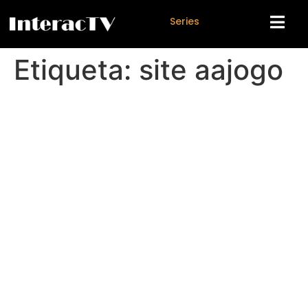
S
e
r
i
e
s
Etiqueta:
site aajogo