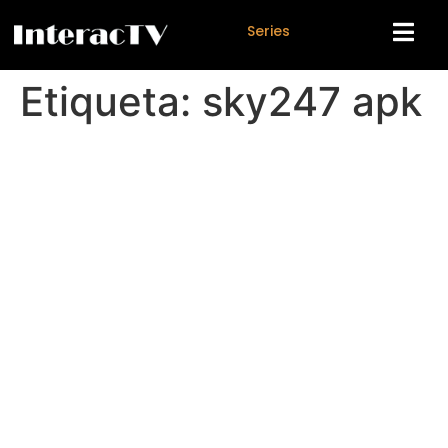
S
e
r
i
e
s
Etiqueta:
sky247 apk