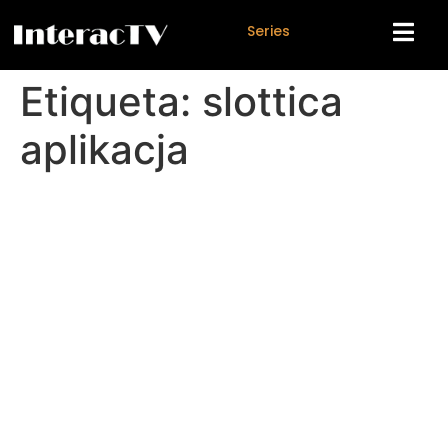
S
e
r
i
e
s
Etiqueta:
slottica
aplikacja