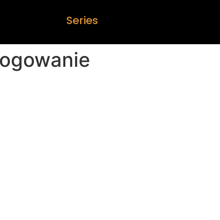
S
e
r
i
e
s
 logowanie