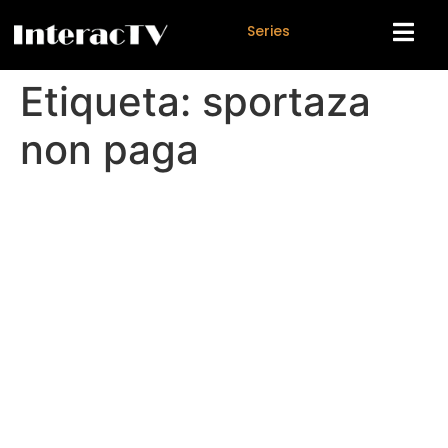
S
e
r
i
e
s
Etiqueta:
sportaza
non paga