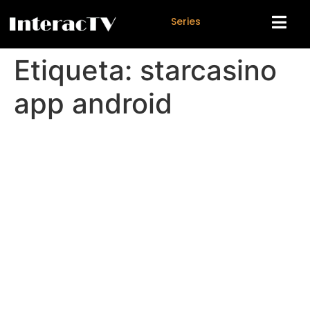
S
e
r
i
e
s
Etiqueta:
starcasino
app android