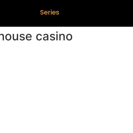
S
e
r
i
e
s
house casino