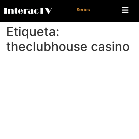
S
e
r
i
e
s
Etiqueta:
theclubhouse casino