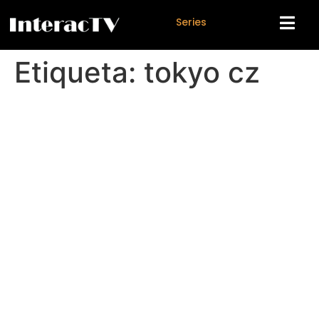
S
e
r
i
e
s
Etiqueta:
tokyo cz