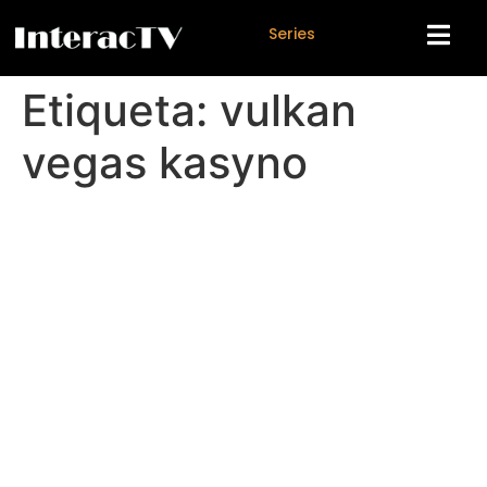
S
e
r
i
e
s
Etiqueta:
vulkan
vegas kasyno