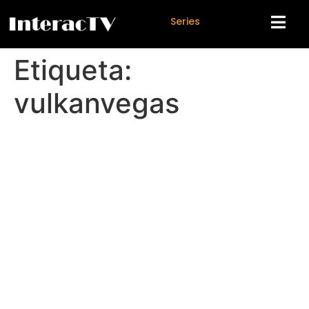
S
e
r
i
e
s
Etiqueta:
vulkanvegas