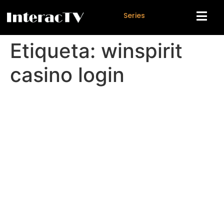
S
e
r
i
e
s
Etiqueta:
winspirit
casino login