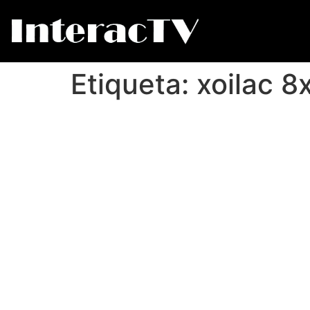
Etiqueta:
xoilac 8